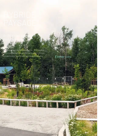
HYBRIDE
PAYSAGE
Architectes paysagistes +
Horticultrices
Les paysages sont en constante évolution. Nous travaillons
dans un esprit de symbiose avec les milieux vivants, pour qu’ils
Entrer >>>
puissent continuer de porter et de transmettre leurs histoires.