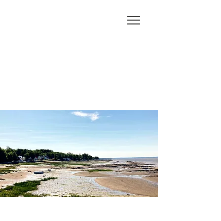
H
Y
BRIDE
PAYSAGE
Architectes paysagistes +
Horticultrices